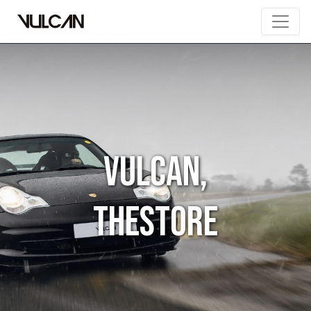
Vulcan,
theStore