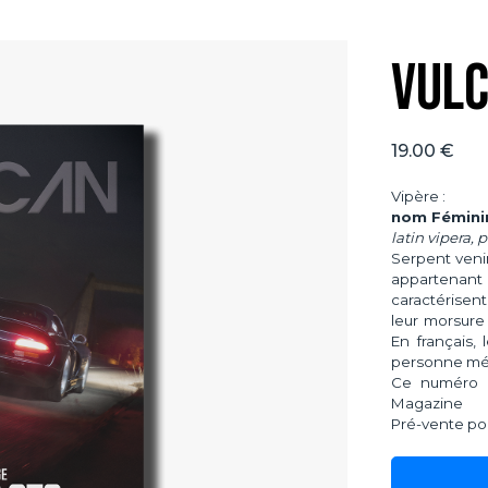
Vulc
19.00 €
Vipère :
nom Fémini
latin vipera, 
Serpent veni
appartenant
caractérisen
leur morsure
En français,
personne méc
Ce numéro p
Magazine
Pré-vente pour