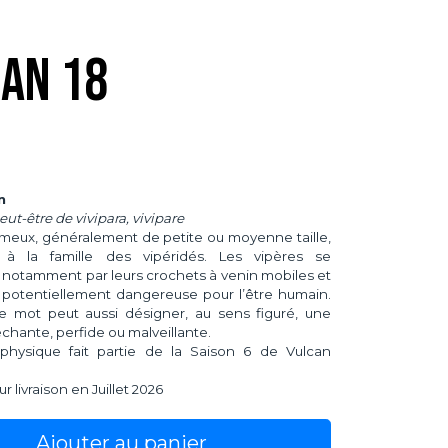
an 18
n
peut-être de vivipara, vivipare
meux, généralement de petite ou moyenne taille,
 à la famille des vipéridés. Les vipères se
t notamment par leurs crochets à venin mobiles et
 potentiellement dangereuse pour l’être humain.
 le mot peut aussi désigner, au sens figuré, une
hante, perfide ou malveillante.
hysique fait partie de la Saison 6 de Vulcan
 livraison en Juillet 2026
Ajouter au panier