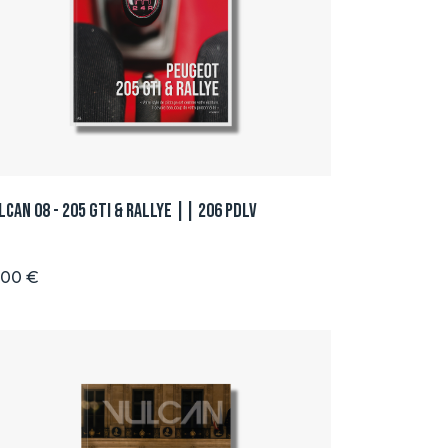
lcan 08 - 205 GTI & Rallye || 206 PDLV
.00 €